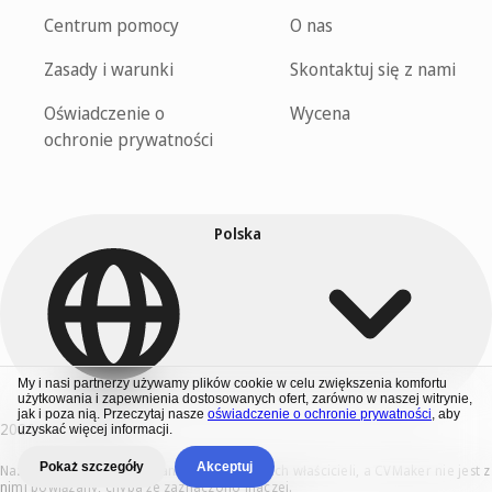
Centrum pomocy
O nas
Zasady i warunki
Skontaktuj się z nami
Oświadczenie o
Wycena
ochronie prywatności
Polska
My i nasi partnerzy używamy plików cookie w celu zwiększenia komfortu
użytkowania i zapewnienia dostosowanych ofert, zarówno w naszej witrynie,
jak i poza nią. Przeczytaj nasze
oświadczenie o ochronie prywatności
, aby
2026 © CV Maker B.V.
uzyskać więcej informacji.
Pokaż szczegóły
Akceptuj
Nazwy i logo firm są znakami towarowymi ich właścicieli, a CVMaker nie jest z
nimi powiązany, chyba że zaznaczono inaczej.