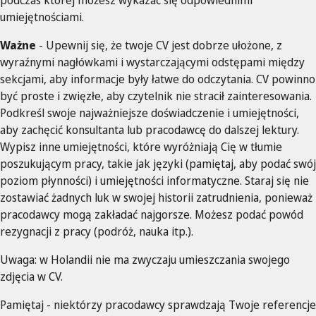
podczas której możesz wykazać się odpowiednimi
umiejętnościami.
Ważne
- Upewnij się, że twoje CV jest dobrze ułożone, z
wyraźnymi nagłówkami i wystarczającymi odstępami między
sekcjami, aby informacje były łatwe do odczytania. CV powinno
być proste i zwięzłe, aby czytelnik nie stracił zainteresowania.
Podkreśl swoje najważniejsze doświadczenie i umiejętności,
aby zachęcić konsultanta lub pracodawcę do dalszej lektury.
Wypisz inne umiejętności, które wyróżniają Cię w tłumie
poszukującym pracy, takie jak języki (pamiętaj, aby podać swój
poziom płynności) i umiejętności informatyczne. Staraj się nie
zostawiać żadnych luk w swojej historii zatrudnienia, ponieważ
pracodawcy mogą zakładać najgorsze. Możesz podać powód
rezygnacji z pracy (podróż, nauka itp.).
Uwaga: w Holandii nie ma zwyczaju umieszczania swojego
zdjęcia w CV.
Pamiętaj - niektórzy pracodawcy sprawdzają Twoje referencje