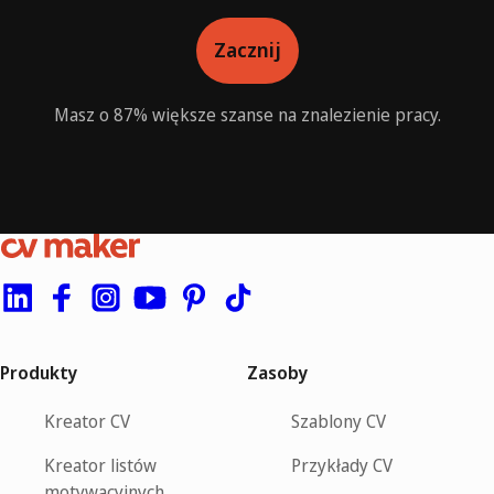
Zacznij
Masz o 87% większe szanse na znalezienie pracy.
Produkty
Zasoby
Kreator CV
Szablony CV
Kreator listów
Przykłady CV
motywacyjnych