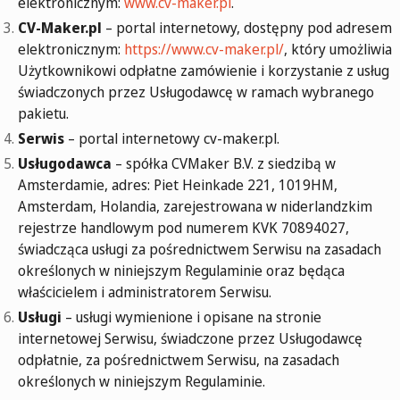
elektronicznym:
www.cv-maker.pl
.
CV-Maker.pl
– portal internetowy, dostępny pod adresem
elektronicznym:
https://www.cv-maker.pl/
, który umożliwia
Użytkownikowi odpłatne zamówienie i korzystanie z usług
świadczonych przez Usługodawcę w ramach wybranego
pakietu.
Serwis
– portal internetowy cv-maker.pl.
Usługodawca
– spółka CVMaker B.V. z siedzibą w
Amsterdamie, adres: Piet Heinkade 221, 1019HM,
Amsterdam, Holandia, zarejestrowana w niderlandzkim
rejestrze handlowym pod numerem KVK 70894027,
świadcząca usługi za pośrednictwem Serwisu na zasadach
określonych w niniejszym Regulaminie oraz będąca
właścicielem i administratorem Serwisu.
Usługi
– usługi wymienione i opisane na stronie
internetowej Serwisu, świadczone przez Usługodawcę
odpłatnie, za pośrednictwem Serwisu, na zasadach
określonych w niniejszym Regulaminie.