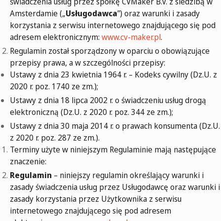
świadczenia usług przez spółkę CVMaker B.V. z siedzibą w
Amsterdamie („
Usługodawca
”) oraz warunki i zasady
korzystania z serwisu internetowego znajdującego się pod
adresem elektronicznym:
www.cv-maker.pl
.
Regulamin został sporządzony w oparciu o obowiązujące
przepisy prawa, a w szczególności przepisy:
Ustawy z dnia 23 kwietnia 1964 r. – Kodeks cywilny (Dz.U. z
2020 r. poz. 1740 ze zm.);
Ustawy z dnia 18 lipca 2002 r. o świadczeniu usług drogą
elektroniczną (Dz.U. z 2020 r. poz. 344 ze zm.);
Ustawy z dnia 30 maja 2014 r. o prawach konsumenta (Dz.U.
z 2020 r. poz. 287 ze zm.).
Terminy użyte w niniejszym Regulaminie mają następujące
znaczenie:
Regulamin
– niniejszy regulamin określający warunki i
zasady świadczenia usług przez Usługodawcę oraz warunki i
zasady korzystania przez Użytkownika z serwisu
internetowego znajdującego się pod adresem