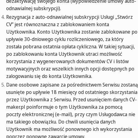
dezaktywację swojego konta (wypowiedzenie umowy auto-
odnawialnej subskrypcji).
Rezygnacja z auto-odnawialnej subskrypcji Usługi „Stwórz
CV” jest równoznaczna z zablokowaniem konta
Użytkownika. Konto Użytkownika zostanie zablokowane po
upływie 30-dniowego cyklu rozliczeniowego, za który
została pobrana ostatnia opłata cykliczna. W takiej sytuacji,
po zablokowaniu konta Użytkownik utraci możliwość
korzystania z wygenerowanych dokumentów CV i listów
motywacyjnych oraz wszelkich innych opcji dostępnych po
zalogowaniu się do konta Użytkownika.
Dane osobowe zapisane za pośrednictwem Serwisu zostaną
usunięte po upływie 18 miesięcy od ostatniego skorzystania
przez Użytkownika z Serwisu. Przed usunięciem danych CV-
maker.pl poinformuje o tym Użytkownika za pomocą
poczty elektronicznej (e-mail), przy czym Usługodawca nie
ma takiego obowiązku. Do chwili usunięcia danych
Użytkownik ma możliwość ponownego ich wykorzystania
poprzez ponowne zawarcie umowy.