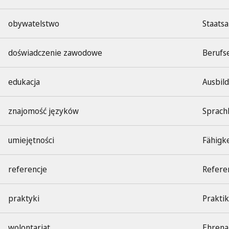
obywatelstwo
Staats
doświadczenie zawodowe
Berufs
edukacja
Ausbil
znajomość języków
Sprach
umiejętności
Fähigk
referencje
Refere
praktyki
Prakti
wolontariat
Ehrena