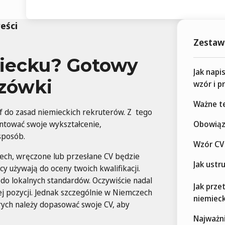
reści
Zestawi
miecku? Gotowy
Jak napi
azówki
wzór i p
Ważne t
 do zasad niemieckich rekruterów. Z tego
entować swoje wykształcenie,
Obowiąz
sposób.
Wzór CV
ch, wręczone lub przesłane CV będzie
Jak ustr
używają do oceny twoich kwalifikacji.
do lokalnych standardów. Oczywiście nadal
Jak prze
j pozycji. Jednak szczególnie w Niemczech
niemieck
rych należy dopasować swoje CV, aby
Najważni