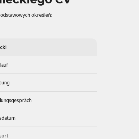
 podstawowych określeń:
cki
lauf
bung
llungsgespräch
sdatum
sort