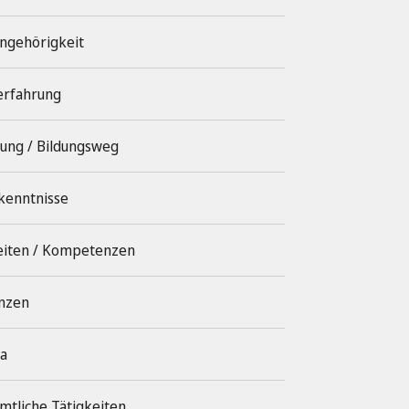
angehörigkeit
erfahrung
dung / Bildungsweg
kenntnisse
eiten / Kompetenzen
nzen
ka
mtliche Tätigkeiten