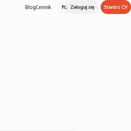
Blog
Cennik
PL
Zaloguj się
Stwórz CV