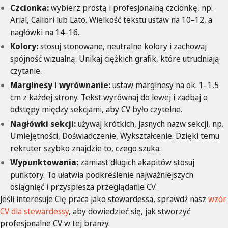
Czcionka:
wybierz prostą i profesjonalną czcionkę, np.
Arial, Calibri lub Lato. Wielkość tekstu ustaw na 10–12, a
nagłówki na 14–16.
Kolory:
stosuj stonowane, neutralne kolory i zachowaj
spójność wizualną. Unikaj ciężkich grafik, które utrudniają
czytanie.
Marginesy i wyrównanie:
ustaw marginesy na ok. 1–1,5
cm z każdej strony. Tekst wyrównaj do lewej i zadbaj o
odstępy między sekcjami, aby CV było czytelne.
Nagłówki sekcji:
używaj krótkich, jasnych nazw sekcji, np.
Umiejętności, Doświadczenie, Wykształcenie. Dzięki temu
rekruter szybko znajdzie to, czego szuka.
Wypunktowania:
zamiast długich akapitów stosuj
punktory. To ułatwia podkreślenie najważniejszych
osiągnięć i przyspiesza przeglądanie CV.
Jeśli interesuje Cię praca jako stewardessa, sprawdź nasz
wzór
CV dla stewardessy
, aby dowiedzieć się, jak stworzyć
profesjonalne CV w tej branży.