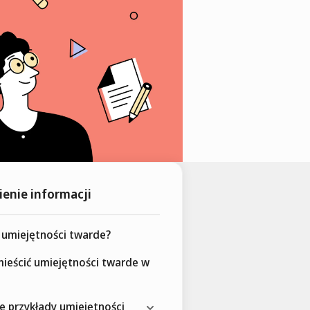
enie informacji
 umiejętności twarde?
ieścić umiejętności twarde w
e przykłady umiejętności