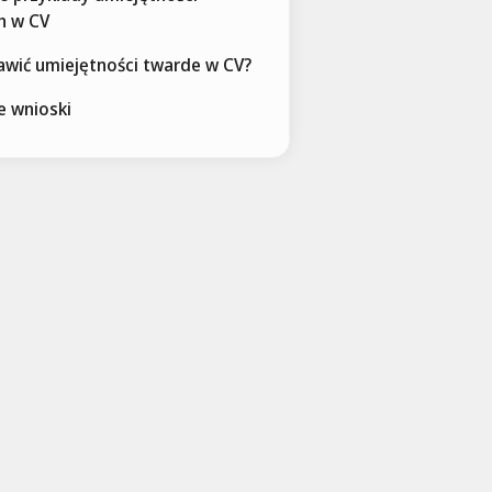
h w CV
awić umiejętności twarde w CV?
e wnioski