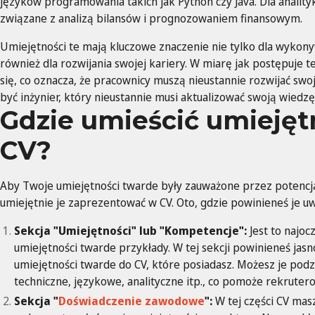
języków programowania takich jak Python czy Java. Dla analit
związane z analizą bilansów i prognozowaniem finansowym.
Umiejętności te mają kluczowe znaczenie nie tylko dla wykon
również dla rozwijania swojej kariery. W miarę jak postępuje
się, co oznacza, że pracownicy muszą nieustannie rozwijać s
być inżynier, który nieustannie musi aktualizować swoją wiedz
Gdzie umieścić umiejęt
CV?
Aby Twoje umiejętności twarde były zauważone przez potencj
umiejętnie je zaprezentować w CV. Oto, gdzie powinieneś je uw
Sekcja "Umiejętności" lub "Kompetencje":
Jest to najoc
umiejętności twarde przykłady. W tej sekcji powinieneś jasn
umiejętności twarde do CV, które posiadasz. Możesz je podzi
techniczne, językowe, analityczne itp., co pomoże rekrutero
Sekcja "
Doświadczenie zawodowe
":
W tej części CV mas