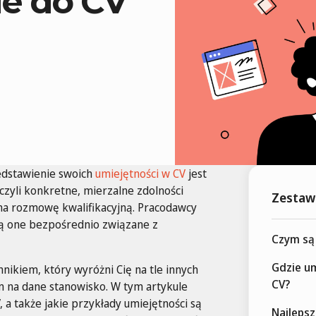
de do CV
edstawienie swoich
umiejętności w CV
jest
zyli konkretne, mierzalne zdolności
Zestawi
na rozmowę kwalifikacyjną. Pracodawcy
są one bezpośrednio związane z
Czym są
Gdzie um
ikiem, który wyróżni Cię na tle innych
CV?
m na dane stanowisko. W tym artykule
 a także jakie przykłady umiejętności są
Najlepsz