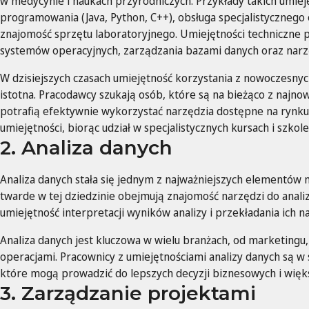
w medycynie i naukach przyrodniczych. Przykłady takich umiej
programowania (Java, Python, C++), obsługa specjalistyczne
znajomość sprzętu laboratoryjnego. Umiejętności techniczne 
systemów operacyjnych, zarządzania bazami danych oraz narzę
W dzisiejszych czasach umiejętność korzystania z nowoczesnych 
istotna. Pracodawcy szukają osób, które są na bieżąco z najn
potrafią efektywnie wykorzystać narzędzia dostępne na rynku
umiejętności, biorąc udział w specjalistycznych kursach i szkole
2. Analiza danych
Analiza danych stała się jednym z najważniejszych elementów
twarde w tej dziedzinie obejmują znajomość narzędzi do analizy
umiejętność interpretacji wyników analizy i przekładania ich
Analiza danych jest kluczowa w wielu branżach, od marketingu,
operacjami. Pracownicy z umiejętnościami analizy danych są w 
które mogą prowadzić do lepszych decyzji biznesowych i więks
3. Zarządzanie projektami