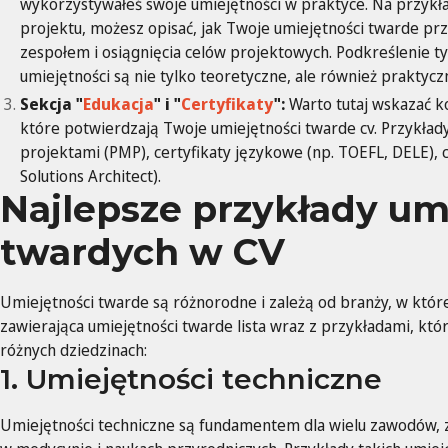
wykorzystywałeś swoje umiejętności w praktyce. Na przykła
projektu, możesz opisać, jak Twoje umiejętności twarde prz
zespołem i osiągnięcia celów projektowych. Podkreślenie t
umiejętności są nie tylko teoretyczne, ale również praktycz
Sekcja "
Edukacja
" i "
Certyfikaty
":
Warto tutaj wskazać ko
które potwierdzają Twoje umiejętności twarde cv. Przykłady
projektami (PMP), certyfikaty językowe (np. TOEFL, DELE), c
Solutions Architect).
Najlepsze przykłady um
twardych w CV
Umiejętności twarde są różnorodne i zależą od branży, w której
zawierająca umiejętności twarde lista wraz z przykładami, k
różnych dziedzinach:
1. Umiejętności techniczne
Umiejętności techniczne są fundamentem dla wielu zawodów, zwł