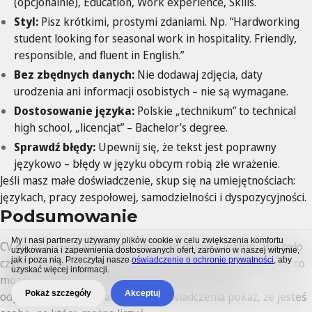
(opcjonalnie), Education, Work experience, Skills.
Styl:
Pisz krótkimi, prostymi zdaniami. Np. “Hardworking
student looking for seasonal work in hospitality. Friendly,
responsible, and fluent in English.”
Bez zbędnych danych:
Nie dodawaj zdjęcia, daty
urodzenia ani informacji osobistych – nie są wymagane.
Dostosowanie języka:
Polskie „technikum” to technical
high school, „licencjat” – Bachelor’s degree.
Sprawdź błędy:
Upewnij się, że tekst jest poprawny
językowo – błędy w języku obcym robią złe wrażenie.
Jeśli masz małe doświadczenie, skup się na umiejętnościach:
językach, pracy zespołowej, samodzielności i dyspozycyjności.
Podsumowanie
My i nasi partnerzy używamy plików cookie w celu zwiększenia komfortu
CV do pracy wakacyjnej nie musi być długie – ważne, aby było
użytkowania i zapewnienia dostosowanych ofert, zarówno w naszej witrynie,
jak i poza nią. Przeczytaj nasze
oświadczenie o ochronie prywatności
, aby
czytelne, uczciwe i dopasowane do oferty. Skup się na tym, co
uzyskać więcej informacji.
możesz wnieść do pracy: energii, chęci do nauki i
Pokaż szczegóły
Akceptuj
odpowiedzialności. Nawet bez doświadczenia pokaż, że jesteś