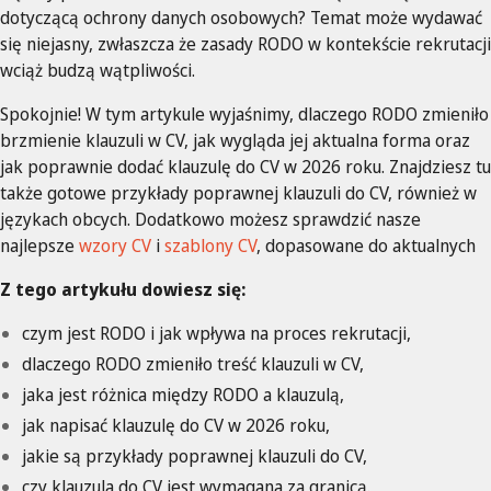
dotyczącą ochrony danych osobowych? Temat może wydawać
się niejasny, zwłaszcza że zasady RODO w kontekście rekrutacji
wciąż budzą wątpliwości.
Spokojnie! W tym artykule wyjaśnimy, dlaczego RODO zmieniło
brzmienie klauzuli w CV, jak wygląda jej aktualna forma oraz
jak poprawnie dodać klauzulę do CV w 2026 roku. Znajdziesz tu
także gotowe przykłady poprawnej klauzuli do CV, również w
językach obcych. Dodatkowo możesz sprawdzić nasze
najlepsze
wzory CV
i
szablony CV
, dopasowane do aktualnych
Z tego artykułu dowiesz się:
czym jest RODO i jak wpływa na proces rekrutacji,
dlaczego RODO zmieniło treść klauzuli w CV,
jaka jest różnica między RODO a klauzulą,
jak napisać klauzulę do CV w 2026 roku,
jakie są przykłady poprawnej klauzuli do CV,
czy klauzula do CV jest wymagana za granicą.