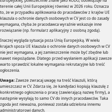
Europejskiej, powszechnie znane jako RODO, obowiązuje na
terenie całej Unii Europejskiej również w 2026 roku. Oznacza
to, że w przypadku aplikowania do pracodawców z krajów UE
klauzula o ochronie danych osobowych w CV jest co do zasady
wymagana, chyba że pracodawca wyraźnie wskazuje inne
rozwiązanie (np. formularz aplikacyjny z osobną zgodą).
Inaczej wygląda sytuacja poza Unią Europejską. W wielu
krajach spoza UE klauzula o ochronie danych osobowych w CV
nie jest wymagana, a jej zamieszczenie może być zbędne lub
nawet niepożądane. Dlatego przed wysłaniem aplikacji zawsze
warto sprawdzić lokalne wymagania rekrutacyjne lub treść
ogłoszenia.
Uwaga:
Zawsze zwracaj uwagę na treść klauzuli, którą
umieszczasz w CV. Zdarza się, że kandydaci kopiują klauzulę z
konkretnego ogłoszenia o pracę (zawierającą nazwę firmy), a
następnie wysyłają to samo CV do innych pracodawców. Taka
zgoda jest nieważna, ponieważ została udzielona innemu
administratorowi danych.