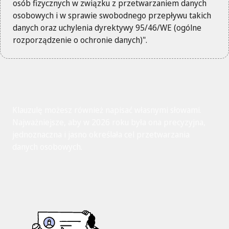
osób fizycznych w związku z przetwarzaniem danych
osobowych i w sprawie swobodnego przepływu takich
danych oraz uchylenia dyrektywy 95/46/WE (ogólne
rozporządzenie o ochronie danych)".
Klauzulę możesz również napisać własnymi słowami.
Najważniejsze, aby w 2026 roku była ona precyzyjna,
jednoznaczna i jasno określała cel przetwarzania
danych osobowych.