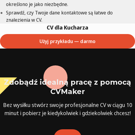
określono je jako niezbędne.
Sprawdź, czy Twoje dane kontaktowe są łatwe do
znalezienia w CV.
CV dla Kucharza
Użyj przykładu — darmo
Zdobądź idealną pracę z pomocą
CVMaker
Bez wysiłku stwórz swoje profesjonalne CV w ciągu 10
minut i pobierz je kiedykolwiek i gdziekolwiek chcesz!