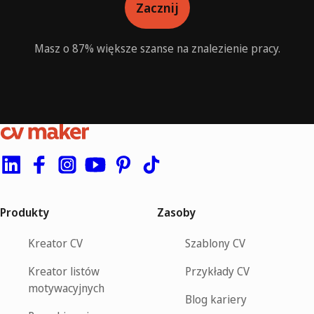
Zacznij
Masz o 87% większe szanse na znalezienie pracy.
Produkty
Zasoby
Kreator CV
Szablony CV
Kreator listów
Przykłady CV
motywacyjnych
Blog kariery