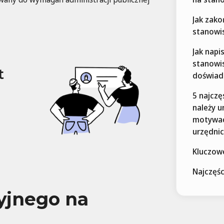
Jak zako
stanowi
Jak napi
stanowi
t
doświad
5 najczę
należy u
motywac
urzędni
Kluczow
Najczęś
yjnego na