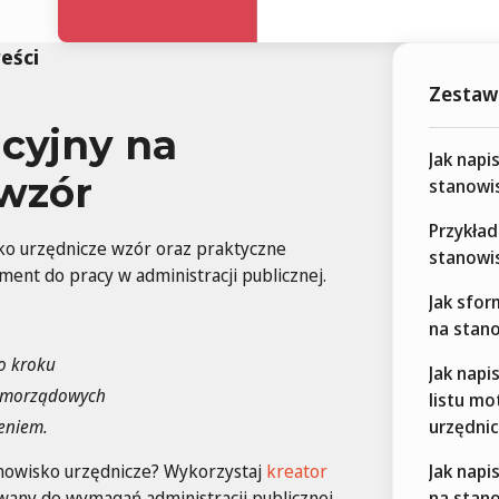
reści
Zestawi
acyjny na
Jak napi
 wzór
stanowi
Przykład
sko urzędnicze wzór oraz praktyczne
stanowi
nt do pracy w administracji publicznej.
Jak sfor
na stan
po kroku
Jak nap
samorządowych
listu m
eniem.
urzędni
anowisko urzędnicze? Wykorzystaj
kreator
Jak napi
any do wymagań administracji publicznej
na stan