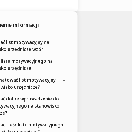
enie informacji
sać list motywacyjny na
sko urzędnicze wzór
 listu motywacyjnego na
sko urzędnicze
matować list motywacyjny
owisko urzędnicze?
isać dobre wprowadzenie do
otywacyjnego na stanowisko
cze?
sać treść listu motywacyjnego
owisko urzędnicze?