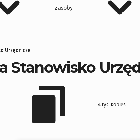
Zasoby
ko Urzędnicze
na Stanowisko Urzę
4 tys. kopies