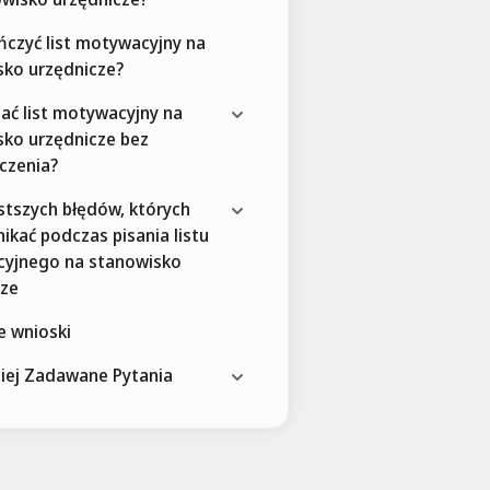
ńczyć list motywacyjny na
sko urzędnicze?
sać list motywacyjny na
sko urzędnicze bez
czenia?
stszych błędów, których
nikać podczas pisania listu
yjnego na stanowisko
cze
e wnioski
ciej Zadawane Pytania