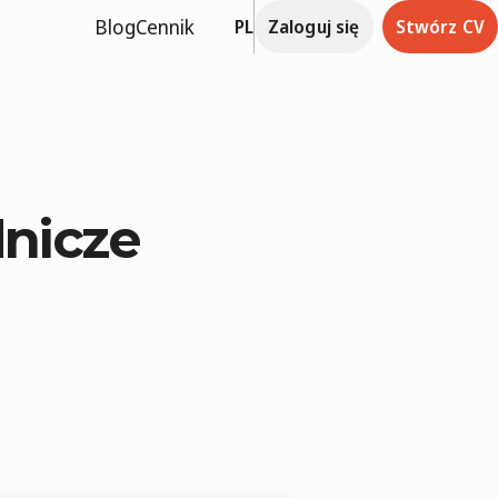
Blog
Cennik
PL
Zaloguj się
Stwórz CV
dnicze