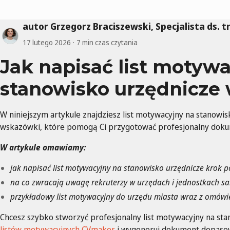
autor Grzegorz Braciszewski, Specjalista ds. t
17 lutego 2026
7 min czas czytania
Jak napisać list motyw
stanowisko urzędnicze
W niniejszym artykule znajdziesz list motywacyjny na stanowi
wskazówki, które pomogą Ci przygotować profesjonalny dokume
W artykule omawiamy:
jak napisać list motywacyjny na stanowisko urzędnicze krok 
na co zwracają uwagę rekruterzy w urzędach i jednostkach 
przykładowy list motywacyjny do urzędu miasta wraz z omówi
Chcesz szybko stworzyć profesjonalny list motywacyjny na st
listów motywacyjnych CVmaker
i wygeneruj dokument dopasow