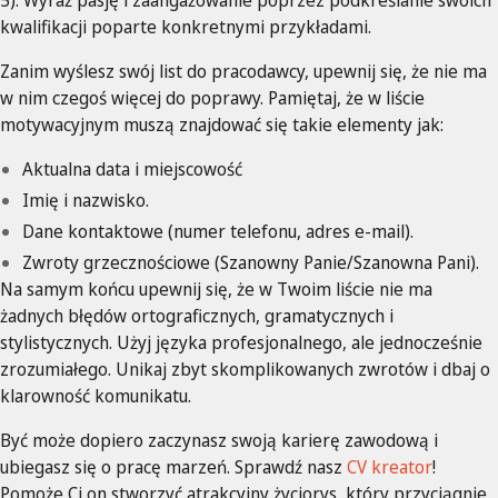
5). Wyraź pasję i zaangażowanie poprzez podkreślanie swoich
kwalifikacji poparte konkretnymi przykładami.
Zanim wyślesz swój list do pracodawcy, upewnij się, że nie ma
w nim czegoś więcej do poprawy. Pamiętaj, że w liście
motywacyjnym muszą znajdować się takie elementy jak:
Aktualna data i miejscowość
Imię i nazwisko.
Dane kontaktowe (numer telefonu, adres e-mail).
Zwroty grzecznościowe (Szanowny Panie/Szanowna Pani).
Na samym końcu upewnij się, że w Twoim liście nie ma
żadnych błędów ortograficznych, gramatycznych i
stylistycznych. Użyj języka profesjonalnego, ale jednocześnie
zrozumiałego. Unikaj zbyt skomplikowanych zwrotów i dbaj o
klarowność komunikatu.
Być może dopiero zaczynasz swoją karierę zawodową i
ubiegasz się o pracę marzeń. Sprawdź nasz
CV kreator
!
Pomoże Ci on stworzyć atrakcyjny życiorys, który przyciągnie