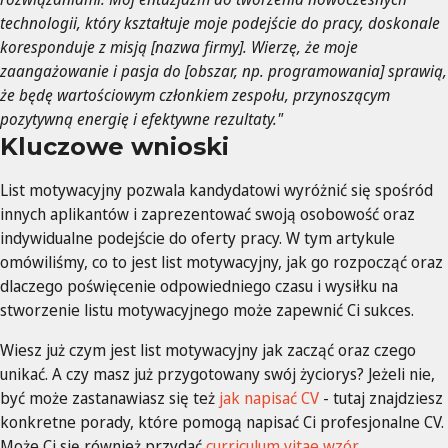
technologii, który kształtuje moje podejście do pracy, doskonale
koresponduje z misją [nazwa firmy]. Wierzę, że moje
zaangażowanie i pasja do [obszar, np. programowania] sprawią,
że będę wartościowym członkiem zespołu, przynoszącym
pozytywną energię i efektywne rezultaty."
Kluczowe wnioski
List motywacyjny pozwala kandydatowi wyróżnić się spośród
innych aplikantów i zaprezentować swoją osobowość oraz
indywidualne podejście do oferty pracy. W tym artykule
omówiliśmy, co to jest list motywacyjny, jak go rozpocząć oraz
dlaczego poświęcenie odpowiedniego czasu i wysiłku na
stworzenie listu motywacyjnego może zapewnić Ci sukces.
Wiesz już czym jest list motywacyjny jak zacząć oraz czego
unikać. A czy masz już przygotowany swój życiorys? Jeżeli nie,
być może zastanawiasz się też
jak napisać CV
- tutaj znajdziesz
konkretne porady, które pomogą napisać Ci profesjonalne CV.
Może Ci się również przydać
curriculum vitae wzór
.