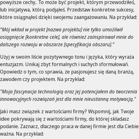
powyższe cechy.. To może być projekt, którym przewodziłeś,
lub inicjatywa, którą podjąłeś. Przedstaw konkretne sukcesy,
które osiągnąłeś dzięki swojemu zaangażowaniu. Na przykład:
“Mój wkład w projekt [nazwa projektu] nie tylko umożliwił
osiągnięcie [konkretne cele], ale również zainspirował mnie do
dalszego rozwoju w obszarze [specyfikacja obszaru].”
Użyj w swoim liście pozytywnego tonu i języka, który wyraża
entuzjazm. Unikaj zbyt formalnych i suchych sformułowań.
Opowiedz o tym, co sprawia, że pasjonujesz się daną branżą,
zawodem czy projektem. Na przykład:
"Moja fascynacja technologią oraz jej potencjałem do tworzenia
innowacyjnych rozwiązań jest dla mnie nieustanną motywacją."
Jaki masz związek z wartościami firmy? Wspomnij, jak Twoje
idee pokrywają się z wartościami firmy, do której składasz
podanie. Zaznacz, dlaczego praca w danej firmie jest dla Ciebie
ważna. Na przykład: