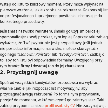
Wstęp do listu to kluczowy moment, który może wpłynąć na
pierwsze wrażenie, jakie zrobisz na rekruterze. Rozpocznij list
od profesjonalnego i uprzejmego powitania i dostosuj je do
konkretnego pracodawcy.
Jeśli znasz nazwisko rekrutera, śmiało go użyj. Im bardziej
spersonalizujesz swój przekaz, tym lepiej. Poprzez taki zabieg
wykażesz, że Twój wybór nie jest przypadkowy. Jeśli jednak
nie posiadasz informacji o nazwisku, możesz skorzystać z
ogólnego
"Szanowni Państwo"
lub
"Drodzy Państwo"
. Zadbaj o
to, aby ton listu był odpowiednio formalny. Uwzględnij przy
tym branżę firmy i dostosuj ton do jej charakteru.
2. Przyciągnij uwagę
Spośród wszystkich kandydatów, pracodawca ma wybrać
właśnie Ciebie! Jak rozpocząć list motywacyjny, aby
przyciągnąć uwagę rekrutera? Po formalnym przywitaniu,
przejdź do momentu, w którym czymś go zaintrygujesz. Taki
zabieg przypomina nieco
profil osobisty CV
. Nie zaczynaj więc