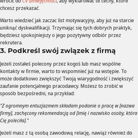
wrócić do
CV umiejętności
, aby wyklarować te cechy, które
chcesz przekazać.
Warto wiedzieć jak zaczac list motywacyjny, aby już na starcie
uniknąć dyskwalifikacji. Trzymając się tych dobrych praktyk,
będziesz spokojniejszy o jego pozytywny odbiór przez
rekrutera.
3. Podkreśl swój związek z firmą
Jeżeli zostałeś polecony przez kogoś lub masz wspólne
kontakty w firmie, warto to wspomnieć już na wstępie. To
może dodatkowo zwiększyć Twoją wiarygodność i zwiększyć
zaufanie potencjalnego pracodawcy. Możesz to zrobić w
sposób bezpośredni, na przykład:
"Z ogromnym entuzjazmem składam podanie o pracę w [nazwa
firmy], zachęcony rekomendacją od [imię i nazwisko osoby, która
Cię poleciła]."
Jeżeli masz z tą osobą zawodową relację, nawiąż również do