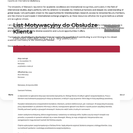
Przeglądaj podobne przykłady
List Motywacyjny do Obsłudze
Nowość
Klienta
Handel detaliczny
2 tys.
wyświetleń