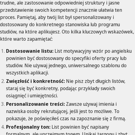
trudne, ale zastosowanie odpowiedniej struktury i jasne
przedstawienie swoich kompetencji znacznie ułatwia ten
proces. Pamiętaj, aby twój list był spersonalizowany i
dostosowany do konkretnego stanowiska lub programu
studiów, na które aplikujesz. Oto kilka kluczowych wskazówek,
które warto zapamiętać:
Dostosowanie listu:
List motywacyjny wzór po angielsku
powinien być dostosowany do specyfiki oferty pracy lub
studiów. Nie używaj jednego, uniwersalnego szablonu do
wszystkich aplikacji.
Zwięzłość i konkretność:
Nie pisz zbyt długich listów,
staraj się być konkretny, podając przykłady swoich
osiągnięć i umiejętności.
Personalizowanie treści:
Zawsze używaj imienia i
nazwiska osoby rekrutującej, jeśli jest to możliwe. To
pokazuje, że poświęciłeś czas na zapoznanie się z firmą.
Profesjonalny ton:
List powinien być napisany
formalnym, ale uprzejmym tonem. Unikaj żargonu i zbyt