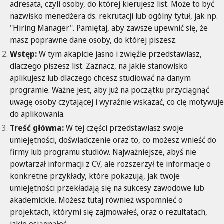
adresata, czyli osoby, do której kierujesz list. Może to być
nazwisko menedżera ds. rekrutacji lub ogólny tytuł, jak np.
"Hiring Manager". Pamiętaj, aby zawsze upewnić się, że
masz poprawne dane osoby, do której piszesz.
Wstęp:
W tym akapicie jasno i zwięźle przedstawiasz,
dlaczego piszesz list. Zaznacz, na jakie stanowisko
aplikujesz lub dlaczego chcesz studiować na danym
programie. Ważne jest, aby już na początku przyciągnąć
uwagę osoby czytającej i wyraźnie wskazać, co cię motywuje
do aplikowania.
Treść główna:
W tej części przedstawiasz swoje
umiejętności, doświadczenie oraz to, co możesz wnieść do
firmy lub programu studiów. Najważniejsze, abyś nie
powtarzał informacji z CV, ale rozszerzył te informacje o
konkretne przykłady, które pokazują, jak twoje
umiejętności przekładają się na sukcesy zawodowe lub
akademickie. Możesz tutaj również wspomnieć o
projektach, którymi się zajmowałeś, oraz o rezultatach,