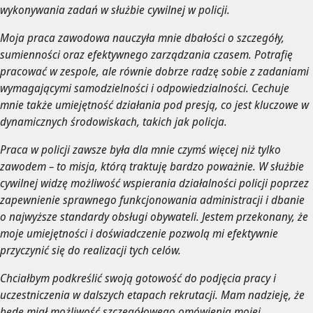
wykonywania zadań w służbie cywilnej w policji.
Moja praca zawodowa nauczyła mnie dbałości o szczegóły,
sumienności oraz efektywnego zarządzania czasem. Potrafię
pracować w zespole, ale równie dobrze radzę sobie z zadaniami
wymagającymi samodzielności i odpowiedzialności. Cechuje
mnie także umiejętność działania pod presją, co jest kluczowe w
dynamicznych środowiskach, takich jak policja.
Praca w policji zawsze była dla mnie czymś więcej niż tylko
zawodem – to misja, którą traktuję bardzo poważnie. W służbie
cywilnej widzę możliwość wspierania działalności policji poprzez
zapewnienie sprawnego funkcjonowania administracji i dbanie
o najwyższe standardy obsługi obywateli. Jestem przekonany, że
moje umiejętności i doświadczenie pozwolą mi efektywnie
przyczynić się do realizacji tych celów.
Chciałbym podkreślić swoją gotowość do podjęcia pracy i
uczestniczenia w dalszych etapach rekrutacji. Mam nadzieję, że
będę miał możliwość szczegółowego omówienia mojej