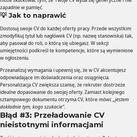
może skutkować tym, że Twoje CV wyda się generyczne i nie
zapadnie w pamięć.
💡 Jak to naprawić
Dostosuj swoje CV do każdej oferty pracy. Przede wszystkim
zmodyfikuj tytuł lub nagłówek CV (np. nazwę stanowiska) tak,
aby pasował do roli, o którą się ubiegasz. W sekcji
umiejętności podkreśl te kompetencje, które są wymienione
w ogłoszeniu.
Przeanalizuj wymagania i upewnij się, że w CV akcentujesz
odpowiadające im doświadczenia oraz osiągnięcia.
Personalizacja CV zwiększa szansę, że rekruter dostrzeże
idealne dopasowanie do swojej oferty. Zamiast kolejnego
sztampowego dokumentu otrzyma CV, które mówi:
„jestem
dokładnie tym, kogo szukacie”
.
Błąd #3: Przeładowanie CV
nieistotnymi informacjami