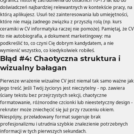
Ogranicz historię zatrudnienia do ostatnich 10-15 lat lub do
doświadczeń najbardziej relewantnych w kontekście pracy, na
którą aplikujesz. Usuń też zainteresowania lub umiejętności,
które nie mają żadnego związku z przyszłą rolą (np. kurs
ceramiki w CV informatyka raczej nie pomoże). Pamiętaj, że CV
to nie autobiografia, a dokument marketingowy: ma
podkreślić to, co czyni Cię dobrym kandydatem, a nie
wymienić wszystko, co kiedykolwiek robiłeś.
Błąd #4: Chaotyczna struktura i
wizualny bałagan
Pierwsze wrażenie wizualne CV jest niemal tak samo ważne jak
jego treść. Jeśli Twój życiorys jest nieczytelny - np. zawiera
ściany tekstu bez przejrzystych sekcji, chaotyczne
formatowanie, różnorodne czcionki lub nieestetyczny design -
rekruter może zniechęcić się już przy rzuceniu okiem.
Niespójny, przeładowany format sugeruje brak
profesjonalizmu i utrudnia szybkie znalezienie potrzebnych
informacji w tych pierwszych sekundach.