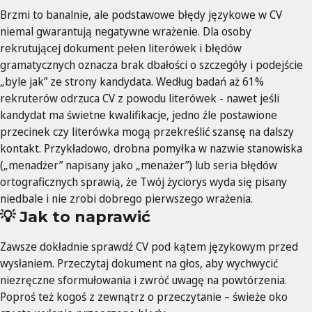
Brzmi to banalnie, ale podstawowe błędy językowe w CV
niemal gwarantują negatywne wrażenie. Dla osoby
rekrutującej dokument pełen literówek i błędów
gramatycznych oznacza brak dbałości o szczegóły i podejście
„byle jak” ze strony kandydata. Według badań aż 61%
rekruterów odrzuca CV z powodu literówek - nawet jeśli
kandydat ma świetne kwalifikacje, jedno źle postawione
przecinek czy literówka mogą przekreślić szansę na dalszy
kontakt. Przykładowo, drobna pomyłka w nazwie stanowiska
(„menadżer” napisany jako „menażer”) lub seria błędów
ortograficznych sprawią, że Twój życiorys wyda się pisany
niedbale i nie zrobi dobrego pierwszego wrażenia.
💡 Jak to naprawić
Zawsze dokładnie sprawdź CV pod kątem językowym przed
wysłaniem. Przeczytaj dokument na głos, aby wychwycić
niezręczne sformułowania i zwróć uwagę na powtórzenia.
Poproś też kogoś z zewnątrz o przeczytanie – świeże oko