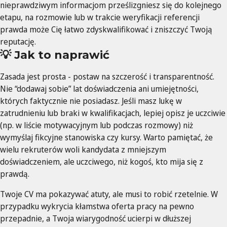
nieprawdziwym informacjom prześlizgniesz się do kolejnego
etapu, na rozmowie lub w trakcie weryfikacji referencji
prawda może Cię łatwo zdyskwalifikować i zniszczyć Twoją
reputację.
💡 Jak to naprawić
Zasada jest prosta - postaw na szczerość i transparentność.
Nie “dodawaj sobie” lat doświadczenia ani umiejętności,
których faktycznie nie posiadasz. Jeśli masz lukę w
zatrudnieniu lub braki w kwalifikacjach, lepiej opisz je uczciwie
(np. w liście motywacyjnym lub podczas rozmowy) niż
wymyślaj fikcyjne stanowiska czy kursy. Warto pamiętać, że
wielu rekruterów woli kandydata z mniejszym
doświadczeniem, ale uczciwego, niż kogoś, kto mija się z
prawdą.
Twoje CV ma pokazywać atuty, ale musi to robić rzetelnie. W
przypadku wykrycia kłamstwa oferta pracy na pewno
przepadnie, a Twoja wiarygodność ucierpi w dłuższej