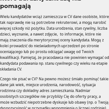
pomagają
Wielu kandydatów wciąż zamieszcza w CV dane osobiste, które
tak naprawdę nie są potrzebne rekruterowi, a mogą narobić
więcej szkody niż pożytku. Data urodzenia, stan cywilny, liczba
dzieci, wyznanie, a nawet zdjęcie, to informacje, które nie
mają znaczenia dla merytorycznej oceny kandydata. Mogą z
kolei prowadzić do nieświadomych uprzedzeń po stronie
oceniającego lub po prostu odciągać uwagę od Twoich
kwalifikacji. Pamiętaj, że pracodawca nie powinien wymagać od
kandydata podawania np. stanu cywilnego czy wieku na etapie
składania CV.
Czego nie pisać w CV? Na pewno możesz śmiało pominąć takie
dane jak wiek, miejsce urodzenia, narodowość, sytuacja
rodzinna czy dokładny adres zamieszkania. Nadmiar
osobistych szczegółów nie przybliży Cię do oferty pracy, a
może wzbudzić niepotrzebne dyskusje lub obawy (np. o Twoją
dyspozycyjność w przypadku wspomnienia o licznej rodzinie).