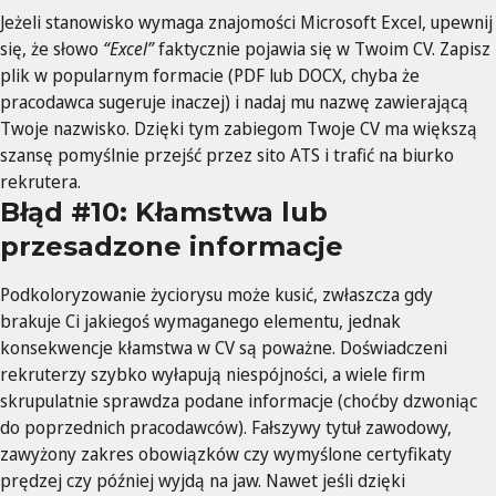
Jeżeli stanowisko wymaga znajomości Microsoft Excel, upewnij
się, że słowo
“Excel”
faktycznie pojawia się w Twoim CV. Zapisz
plik w popularnym formacie (PDF lub DOCX, chyba że
pracodawca sugeruje inaczej) i nadaj mu nazwę zawierającą
Twoje nazwisko. Dzięki tym zabiegom Twoje CV ma większą
szansę pomyślnie przejść przez sito ATS i trafić na biurko
rekrutera.
Błąd #10: Kłamstwa lub
przesadzone informacje
Podkoloryzowanie życiorysu może kusić, zwłaszcza gdy
brakuje Ci jakiegoś wymaganego elementu, jednak
konsekwencje kłamstwa w CV są poważne. Doświadczeni
rekruterzy szybko wyłapują niespójności, a wiele firm
skrupulatnie sprawdza podane informacje (choćby dzwoniąc
do poprzednich pracodawców). Fałszywy tytuł zawodowy,
zawyżony zakres obowiązków czy wymyślone certyfikaty
prędzej czy później wyjdą na jaw. Nawet jeśli dzięki