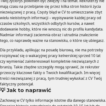
Twój życiorys powinien być zwięzły i na temat. Rekruterzy nie
mają czasu na przebijanie się przez kilka stron historii życia
niezwiązanej z pracą. Częsty błąd w CV to umieszczanie zbyt
wielu nieistotnych informacji – wypisywanie każdej pracy od
czasów szkolnych, wszystkich odbytych kursów, a nawet
dodawanie hobby, które nie wnoszą nic do profilu kandydata.
Nadmiar informacji zaciemnia obraz i utrudnia znalezienie
tego, co naprawdę ważne na stanowisku, o które się ubiegasz.
Dla przykładu, aplikując na posadę biurową, nie ma potrzeby
rozpisywać się o wakacyjnej pracy kelnerskiej sprzed 10 lat
czy wymieniać zainteresowań kompletnie niezwiązanych z
branżą. Takie zbędne szczegóły mogą sprawić, że rekruter
przeoczy kluczowe fakty o Twoich kwalifikacjach. Im więcej
treści niezwiązanej z pracą, tym trudniej wyłuskać z CV Twój
faktyczny potencjał.
💡 Jak to naprawić
Zachowaj w CV tylko informacje istotne dla danego stanowiska.