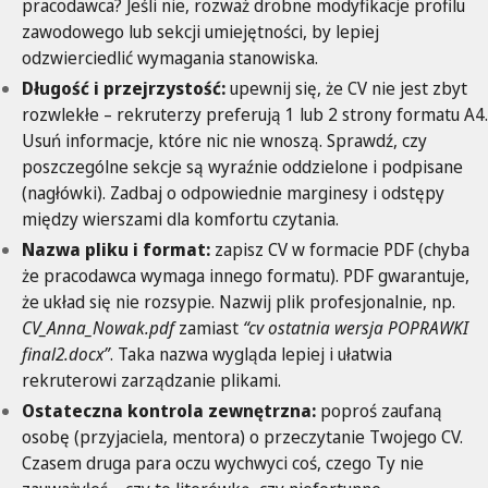
pracodawca? Jeśli nie, rozważ drobne modyfikacje profilu
zawodowego lub sekcji umiejętności, by lepiej
odzwierciedlić wymagania stanowiska.
Długość i przejrzystość:
upewnij się, że CV nie jest zbyt
rozwlekłe – rekruterzy preferują 1 lub 2 strony formatu A4.
Usuń informacje, które nic nie wnoszą. Sprawdź, czy
poszczególne sekcje są wyraźnie oddzielone i podpisane
(nagłówki). Zadbaj o odpowiednie marginesy i odstępy
między wierszami dla komfortu czytania.
Nazwa pliku i format:
zapisz CV w formacie PDF (chyba
że pracodawca wymaga innego formatu). PDF gwarantuje,
że układ się nie rozsypie. Nazwij plik profesjonalnie, np.
CV_Anna_Nowak.pdf
zamiast
“cv ostatnia wersja POPRAWKI
final2.docx”
. Taka nazwa wygląda lepiej i ułatwia
rekruterowi zarządzanie plikami.
Ostateczna kontrola zewnętrzna:
poproś zaufaną
osobę (przyjaciela, mentora) o przeczytanie Twojego CV.
Czasem druga para oczu wychwyci coś, czego Ty nie