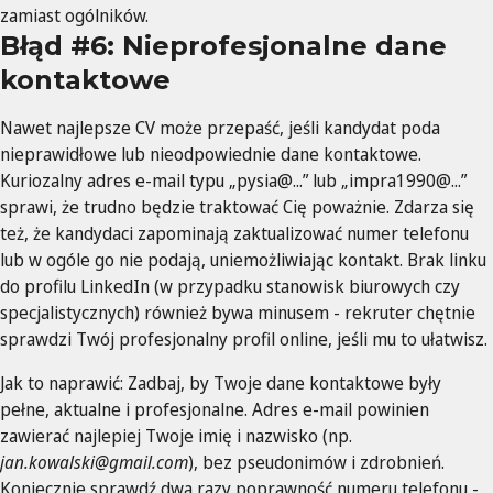
zamiast ogólników.
Błąd #6: Nieprofesjonalne dane
kontaktowe
Nawet najlepsze CV może przepaść, jeśli kandydat poda
nieprawidłowe lub nieodpowiednie dane kontaktowe.
Kuriozalny adres e-mail typu „pysia@...” lub „impra1990@...”
sprawi, że trudno będzie traktować Cię poważnie. Zdarza się
też, że kandydaci zapominają zaktualizować numer telefonu
lub w ogóle go nie podają, uniemożliwiając kontakt. Brak linku
do profilu LinkedIn (w przypadku stanowisk biurowych czy
specjalistycznych) również bywa minusem - rekruter chętnie
sprawdzi Twój profesjonalny profil online, jeśli mu to ułatwisz.
Jak to naprawić: Zadbaj, by Twoje dane kontaktowe były
pełne, aktualne i profesjonalne. Adres e-mail powinien
zawierać najlepiej Twoje imię i nazwisko (np.
jan.kowalski@gmail.com
), bez pseudonimów i zdrobnień.
Koniecznie sprawdź dwa razy poprawność numeru telefonu -