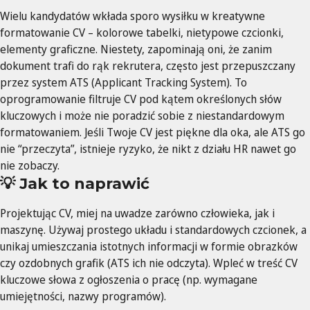
Wielu kandydatów wkłada sporo wysiłku w kreatywne
formatowanie CV – kolorowe tabelki, nietypowe czcionki,
elementy graficzne. Niestety, zapominają oni, że zanim
dokument trafi do rąk rekrutera, często jest przepuszczany
przez system ATS (Applicant Tracking System). To
oprogramowanie filtruje CV pod kątem określonych słów
kluczowych i może nie poradzić sobie z niestandardowym
formatowaniem. Jeśli Twoje CV jest piękne dla oka, ale ATS go
nie “przeczyta”, istnieje ryzyko, że nikt z działu HR nawet go
nie zobaczy.
💡 Jak to naprawić
Projektując CV, miej na uwadze zarówno człowieka, jak i
maszynę. Używaj prostego układu i standardowych czcionek, a
unikaj umieszczania istotnych informacji w formie obrazków
czy ozdobnych grafik (ATS ich nie odczyta). Wpleć w treść CV
kluczowe słowa z ogłoszenia o pracę (np. wymagane
umiejętności, nazwy programów).