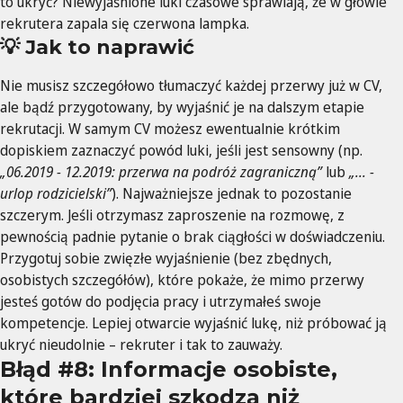
to ukryć? Niewyjaśnione luki czasowe sprawiają, że w głowie
rekrutera zapala się czerwona lampka.
💡 Jak to naprawić
Nie musisz szczegółowo tłumaczyć każdej przerwy już w CV,
ale bądź przygotowany, by wyjaśnić je na dalszym etapie
rekrutacji. W samym CV możesz ewentualnie krótkim
dopiskiem zaznaczyć powód luki, jeśli jest sensowny (np.
„06.2019 - 12.2019: przerwa na podróż zagraniczną”
lub
„... -
urlop rodzicielski”
). Najważniejsze jednak to pozostanie
szczerym. Jeśli otrzymasz zaproszenie na rozmowę, z
pewnością padnie pytanie o brak ciągłości w doświadczeniu.
Przygotuj sobie zwięzłe wyjaśnienie (bez zbędnych,
osobistych szczegółów), które pokaże, że mimo przerwy
jesteś gotów do podjęcia pracy i utrzymałeś swoje
kompetencje. Lepiej otwarcie wyjaśnić lukę, niż próbować ją
ukryć nieudolnie – rekruter i tak to zauważy.
Błąd #8: Informacje osobiste,
które bardziej szkodzą niż