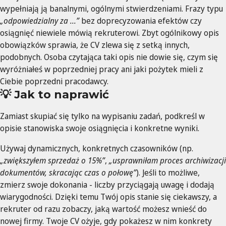
wypełniają ją banalnymi, ogólnymi stwierdzeniami. Frazy typu
„odpowiedzialny za ...”
bez doprecyzowania efektów czy
osiągnięć niewiele mówią rekruterowi. Zbyt ogólnikowy opis
obowiązków sprawia, że CV zlewa się z setką innych,
podobnych. Osoba czytająca taki opis nie dowie się, czym się
wyróżniałeś w poprzedniej pracy ani jaki pożytek mieli z
Ciebie poprzedni pracodawcy.
💡 Jak to naprawić
Zamiast skupiać się tylko na wypisaniu zadań, podkreśl w
opisie stanowiska swoje osiągnięcia i konkretne wyniki.
Używaj dynamicznych, konkretnych czasowników (np.
„zwiększyłem sprzedaż o 15%”
,
„usprawniłam proces archiwizacji
dokumentów, skracając czas o połowę”
). Jeśli to możliwe,
zmierz swoje dokonania - liczby przyciągają uwagę i dodają
wiarygodności. Dzięki temu Twój opis stanie się ciekawszy, a
rekruter od razu zobaczy, jaką wartość możesz wnieść do
nowej firmy. Twoje CV ożyje, gdy pokażesz w nim konkrety