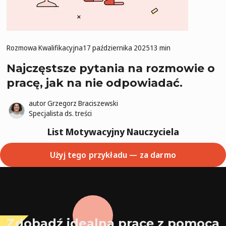
Rozmowa Kwalifikacyjna
17 października 2025
13 min
Najczęstsze pytania na rozmowie o
pracę, jak na nie odpowiadać.
autor
Grzegorz Braciszewski
Specjalista ds. treści
List Motywacyjny Nauczyciela
Użyj tego przykładu — za darmo
Zdobądź idealną pracę z pomocą