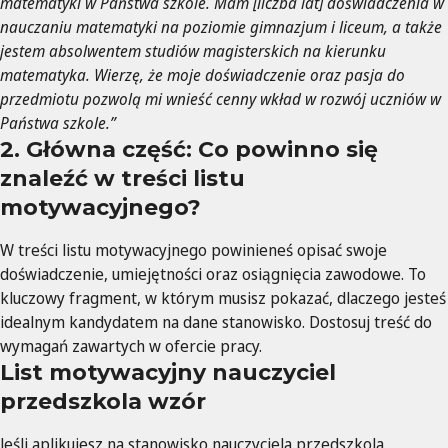
matematyki w Państwa szkole. Mam [liczba lat] doświadczenia w
nauczaniu matematyki na poziomie gimnazjum i liceum, a także
jestem absolwentem studiów magisterskich na kierunku
matematyka. Wierzę, że moje doświadczenie oraz pasja do
przedmiotu pozwolą mi wnieść cenny wkład w rozwój uczniów w
Państwa szkole.”
2. Główna część: Co powinno się
znaleźć w treści listu
motywacyjnego?
W treści listu motywacyjnego powinieneś opisać swoje
doświadczenie, umiejętności oraz osiągnięcia zawodowe. To
kluczowy fragment, w którym musisz pokazać, dlaczego jesteś
idealnym kandydatem na dane stanowisko. Dostosuj treść do
wymagań zawartych w ofercie pracy.
List motywacyjny nauczyciel
przedszkola wzór
Jeśli aplikujesz na stanowisko nauczyciela przedszkola,