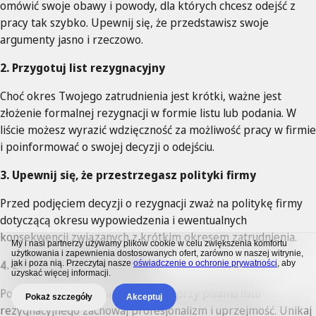
omówić swoje obawy i powody, dla których chcesz odejść z
pracy tak szybko. Upewnij się, że przedstawisz swoje
argumenty jasno i rzeczowo.
2. Przygotuj list rezygnacyjny
Choć okres Twojego zatrudnienia jest krótki, ważne jest
złożenie formalnej rezygnacji w formie listu lub podania. W
liście możesz wyrazić wdzięczność za możliwość pracy w firmie
i poinformować o swojej decyzji o odejściu.
3. Upewnij się, że przestrzegasz polityki firmy
Przed podjęciem decyzji o rezygnacji zważ na politykę firmy
dotyczącą okresu wypowiedzenia i ewentualnych
konsekwencji związanych z krótkim okresem zatrudnienia.
My i nasi partnerzy używamy plików cookie w celu zwiększenia komfortu
użytkowania i zapewnienia dostosowanych ofert, zarówno w naszej witrynie,
4. Zachowaj profesjonalizm
jak i poza nią. Przeczytaj nasze
oświadczenie o ochronie prywatności
, aby
uzyskać więcej informacji.
Podczas rozmowy z przełożonym i przy pisaniu listu
Pokaż szczegóły
Akceptuj
rezygnacyjnego zachowaj profesjonalizm i uprzejmość. Unikaj