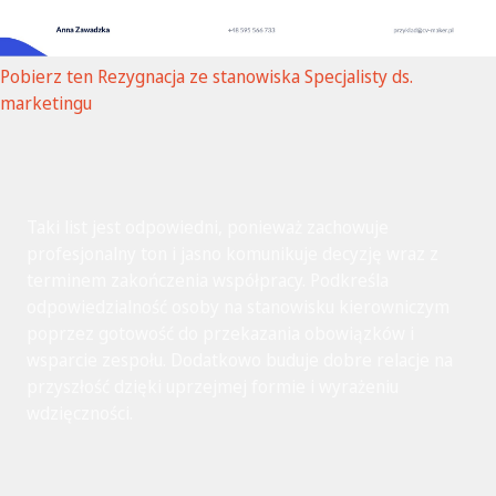
Pobierz ten Rezygnacja ze stanowiska Specjalisty ds.
marketingu
Taki list jest odpowiedni, ponieważ zachowuje
profesjonalny ton i jasno komunikuje decyzję wraz z
terminem zakończenia współpracy. Podkreśla
odpowiedzialność osoby na stanowisku kierowniczym
poprzez gotowość do przekazania obowiązków i
wsparcie zespołu. Dodatkowo buduje dobre relacje na
przyszłość dzięki uprzejmej formie i wyrażeniu
wdzięczności.