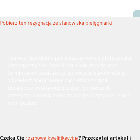
Pobierz ten rezygnacja ze stanowiska pielęgniarki
Ten wzór jest dobry, ponieważ zachowuje profesjonalny
i empatyczny ton.. Jasno komunikuje decyzję oraz
termin zakończenia pracy, jednocześnie podkreślając
odpowiedzialność wobec pacjentów i zespołu.
Dodatkowo wyraża wdzięczność i gotowość do
przekazania obowiązków, co buduje pozytywne relacje
na przyszłość.
Czeka Cię
rozmowa kwalifikacyjna
? Przeczytaj artykuł i