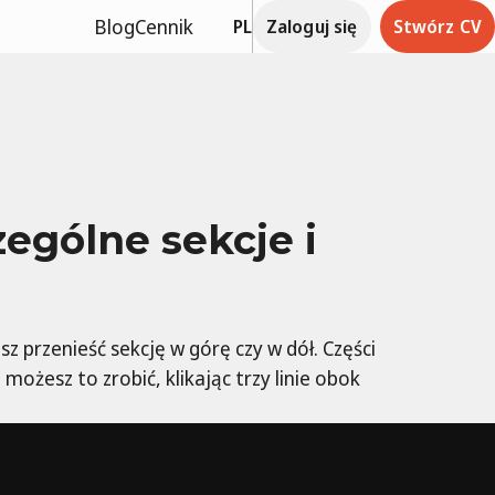
Blog
Cennik
PL
Zaloguj się
Stwórz CV
ególne sekcje i
z przenieść sekcję w górę czy w dół. Części
ożesz to zrobić, klikając trzy linie obok