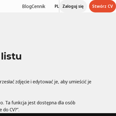
Blog
Cennik
PL
Zaloguj się
Stwórz CV
listu
esłać zdjęcie i edytować je, aby umieścić je
go. Ta funkcja jest dostępna dla osób
e do CV?”.